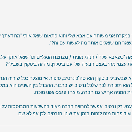
במקרה אני משוחח עם אבא שלי והוא פתאום שואל אותי "מה דעתך על
שאר הם שואלים אותך מה לעשות עם זה?".
ה "כשאבא שלך / הנהג מונית / מצחצח הנעליים וכו' שואל אותך על... 
ת עצמי מהי בעצם הבעיה שלי עם ביטקוין, מה זה ביטקוין בשבילי?
בשבילי ביטקוין הוא סה"כ נרטיב, סיפור. אז מוצלח ככל שיהיה הנרטי
ה אך יש גם חברה, מוצר ו use case מוכח. 
עמי, רק נרטיב. אפשר להרוויח הרבה מאוד בהשקעות המבוססות על נר
ועוד פחות מזה לזהות בזמן את שינוי הנרטיב. לכן אני לא שם.