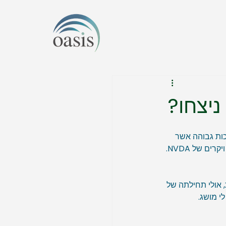
שומקום סיפור על סטארט-אפ סיני שהצליח ליצור/לאמן מודל AI באיכות גבוהה אשר 
לא נופלת מזו של ChatGPT, בשבריר מן העלות וללא צורך להשתמש במעבדים הכי מתקדמים ויקרים של NVDA. 
, אולי מפולת, אולי תחילתה של 
י מושג. 