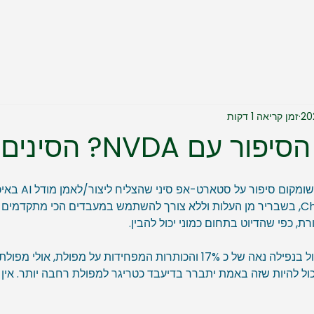
זמן קריאה 1 דקות
 NVDA? הסינים ניצחו?
בסוף השבוע נחת עלינו מ
, כפי שהדיוט בתחום כמוני יכול להבין. 
מניית NVDA הגיבה אתמול בנפילה נאה של כ 17% והכותרות המפחידות על מפולת
כול להיות שזה באמת יתברר בדיעבד כטריגר למפולת רחבה יותר. אין ל